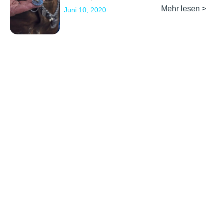
Mehr lesen >
Juni 10, 2020
Previous
1
2
Next
Erkunden
Kontakt
Social Media
Partner werden
info@backpackertrail.de
Routen des
PR &
Monats
Werbung
Blog