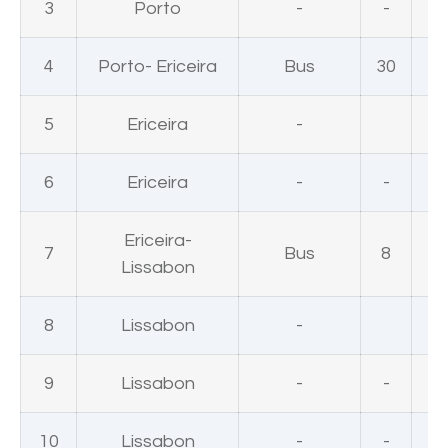
3
Porto
-
-
4
Porto- Ericeira
Bus
30
5
Ericeira
-
6
Ericeira
-
-
Ericeira-
7
Bus
8
1
Lissabon
8
Lissabon
-
1
9
Lissabon
-
-
1
10
Lissabon
-
-
1