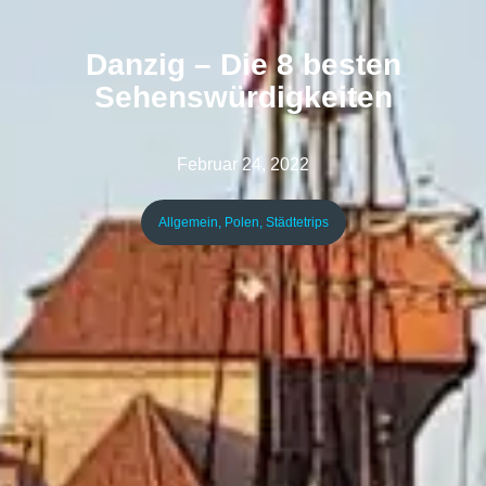
Danzig – Die 8 besten
Sehenswürdigkeiten
Februar 24, 2022
Allgemein
,
Polen
,
Städtetrips