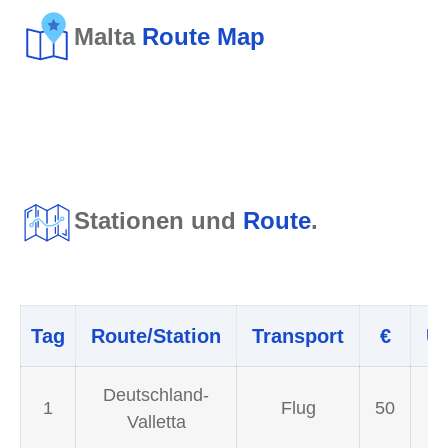
Malta
Route Map
Stationen und
Route
.
Tag
Route/Station
Transport
€
Un
Deutschland-
1
Flug
50
Valletta