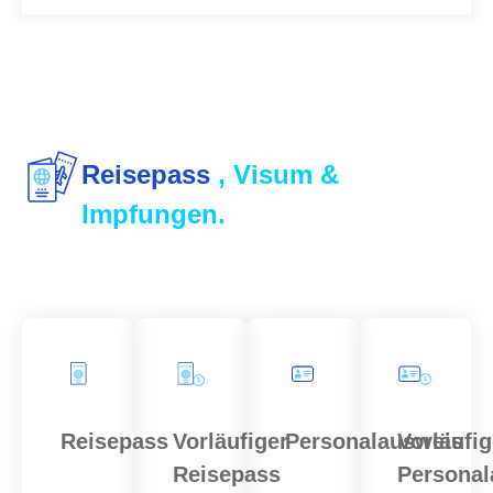
Reisepass
, Visum &
Impfungen.
Reisepass
Vorläufiger
Personalausweis
Vorläufig
Reisepass
Personal