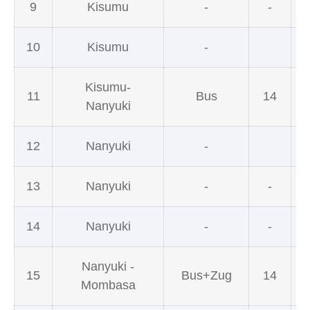
9
Kisumu
-
-
10
Kisumu
-
Kisumu-
11
Bus
14
D
Nanyuki
12
Nanyuki
-
D
13
Nanyuki
-
-
D
14
Nanyuki
-
-
D
Nanyuki -
15
Bus+Zug
14
Mombasa