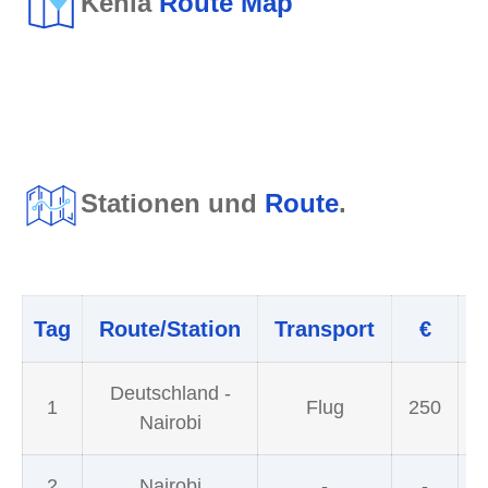
Kenia
Route Map
Stationen und
Route
.
Tag
Route/Station
Transport
€
Deutschland -
1
Flug
250
Nairobi
2
Nairobi
-
-