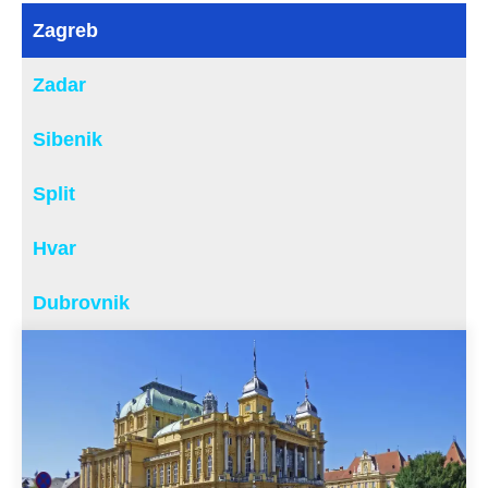
Zagreb
Zadar
Sibenik
Split
Hvar
Dubrovnik