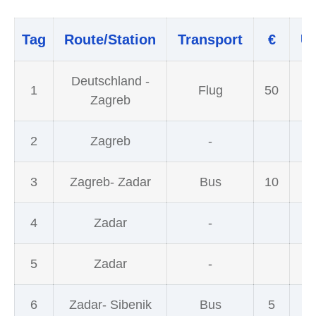
Tag
Route/Station
Transport
€
Un
Deutschland -
1
Flug
50
1
Zagreb
2
Zagreb
-
1
3
Zagreb- Zadar
Bus
10
4
Zadar
-
5
Zadar
-
6
Zadar- Sibenik
Bus
5