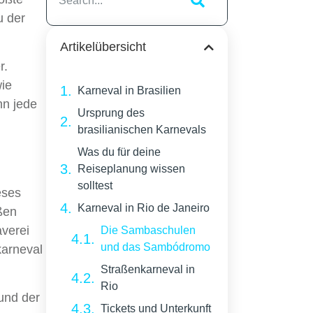
u der
Artikelübersicht
r.
wie
Karneval in Brasilien
nn jede
Ursprung des
brasilianischen Karnevals
Was du für deine
Reiseplanung wissen
solltest
eses
Karneval in Rio de Janeiro
ßen
averei
Die Sambaschulen
und das Sambódromo
karneval
Straßenkarneval in
Rio
und der
Tickets und Unterkunft