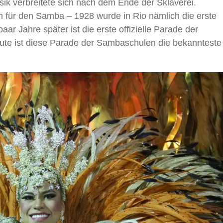
k verbreitete sich nach dem Ende der Sklaverei.
um für den Samba – 1928 wurde in Rio nämlich die erste
 Jahre später ist die erste offizielle Parade der
ute ist diese Parade der Sambaschulen die bekanntest