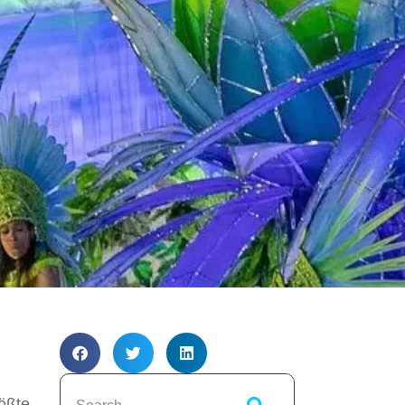
rößte