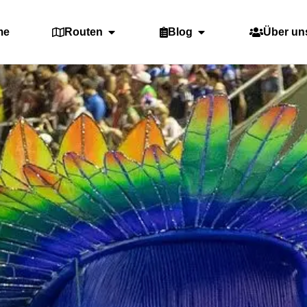
me
Routen
Blog
Über un