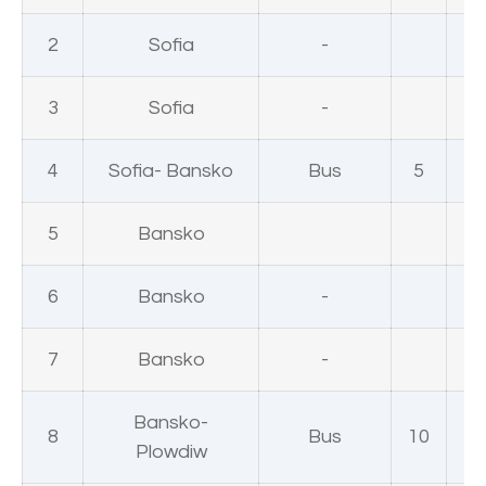
2
Sofia
-
3
Sofia
-
4
Sofia- Bansko
Bus
5
Do
5
Bansko
Do
6
Bansko
-
Do
7
Bansko
-
Do
Bansko-
8
Bus
10
Plowdiw