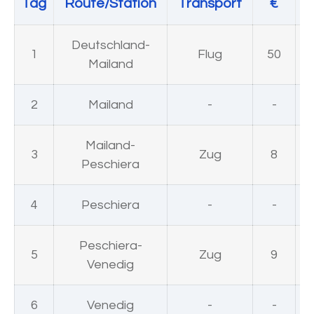
Tag
Route/Station
Transport
€
U
Deutschland-
1
Flug
50
Mailand
2
Mailand
-
-
Mailand-
3
Zug
8
Peschiera
4
Peschiera
-
-
Peschiera-
5
Zug
9
Venedig
6
Venedig
-
-