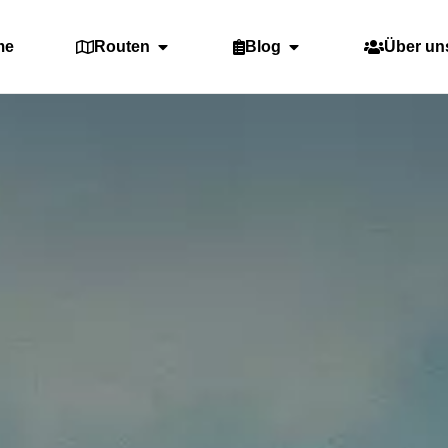
me
Routen
Blog
Über un