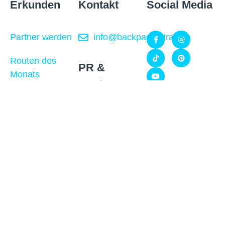
Erkunden
Kontakt
Social Media
Partner werden
info@backpackertrail.de
Routen des
PR &
Monats
Werbung
Blog
Gefördert
kooperation@backpackertrail.de
Über uns
durch