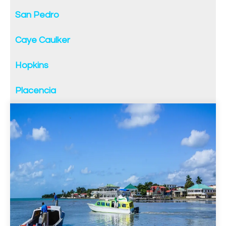
San Pedro
Caye Caulker
Hopkins
Placencia