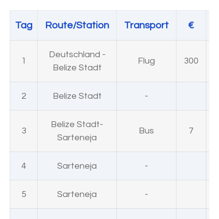
Tag
Route/Station
Transport
€
U
Deutschland -
1
Flug
300
Belize Stadt
2
Belize Stadt
-
Belize Stadt-
3
Bus
7
Sarteneja
4
Sarteneja
-
5
Sarteneja
-