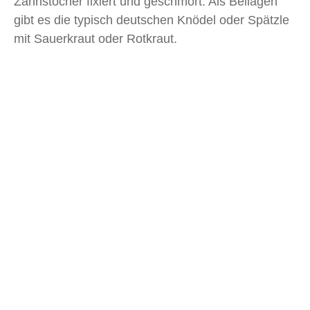
Zahnstocher fixiert und geschmort. Als Beilagen
gibt es die typisch deutschen Knödel oder Spätzle
mit Sauerkraut oder Rotkraut.
Spätzle
Spätzle
sind nicht nur als Beilage interessant.
Denn besonders im
Schwabenland
werden sie
gerne in Form von
Käsespätzle
gegessen. Auch
bei dem traditionellen Gericht
Herren und Damen
sind sie ein essenzieller Teil. Weitere typische
Spätzlegerichte sind Spätzle mit Linsen,
Leberspätzle oder die süßen Varianten wie
Milchspätzle und Apfelspätzle.
Ebenfalls sehr beliebt bei den Schwaben sind die
Maultaschen
. Hier wird Nudelteig mit einer Fleisch-
oder Spinatfüllung bestrichen und zum Kochen