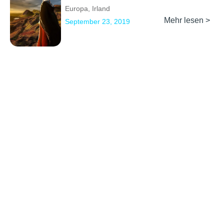
Europa
,
Irland
Mehr lesen >
September 23, 2019
Previous
1
…
79
80
81
82
83
…
85
Next
Erkunden
Kontakt
Social Media
Partner werden
info@backpackertrail.de
Routen des
PR &
Monats
Werbung