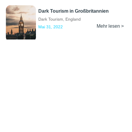
Dark Tourism in Großbritannien
Dark Tourism
,
England
Mehr lesen >
Mai 31, 2022
Previous
1
2
3
4
Next
Erkunden
Kontakt
Social Media
Partner werden
info@backpackertrail.de
Routen des