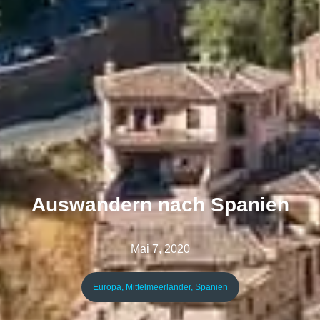
Auswandern nach Spanien
Mai 7, 2020
Europa
,
Mittelmeerländer
,
Spanien