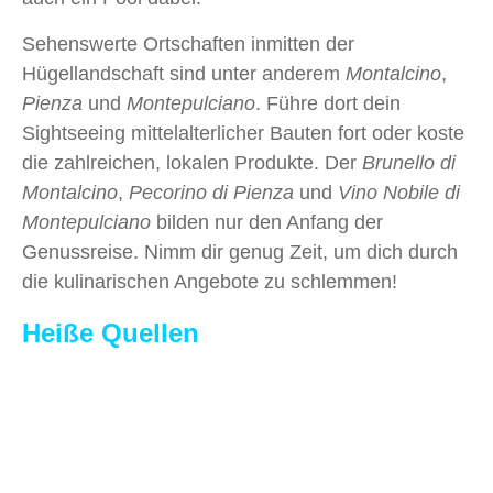
Sehenswerte Ortschaften inmitten der
Hügellandschaft sind unter anderem
Montalcino
,
Pienza
und
Montepulciano
. Führe dort dein
Sightseeing mittelalterlicher Bauten fort oder koste
die zahlreichen, lokalen Produkte. Der
Brunello di
Montalcino
,
Pecorino di Pienza
und
Vino Nobile di
Montepulciano
bilden nur den Anfang der
Genussreise. Nimm dir genug Zeit, um dich durch
die kulinarischen Angebote zu schlemmen!
Heiße Quellen
Die Küste hast du schon vor Tagen hinter dir
gelassen und bist stattdessen in das Herz der
Toskana vorgedrungen. Aber selbst dort ist ein
Badeerlebnis möglich – genau genommen ein