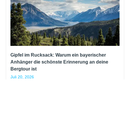
Gipfel im Rucksack: Warum ein bayerischer
Anhänger die schönste Erinnerung an deine
Bergtour ist
Juli 20, 2026
Du hast dich Stunde um Stunde nach oben
gearbeitet, der Wind zerrt am Rucksack, und dann
steht es vor dir: das Gipfelkreuz. Für viele Bergfans
ist dieser Moment der eigentliche Kern jeder Tour
kein Stempel im Reisepass, sondern ein Gefühl.
Read More »