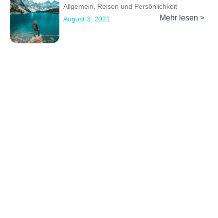
Allgemein
,
Reisen und Persönlichkeit
Mehr lesen >
August 3, 2021
Previous
1
…
7
8
9
10
11
…
13
Next
Erkunden
Kontakt
Social Media
Partner werden
info@backpackertrail.de
Routen des
PR &
Monats
Werbung