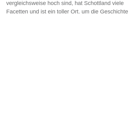
vergleichsweise hoch sind, hat Schottland viele
Facetten und ist ein toller Ort, um die Geschichte
und Kultur eines Landes kennenzulernen. Es ist
also nicht verwunderlich, dass es immer mehr
digitale Nomaden nach Schottland zieht!
Du könntest auch gleich eine ganze
Rundreise
durch Schottland
machen oder du besuchst die
Inseln
. Um die beste Zeit für deine Ausflüge zu
kennen, schau gerne bei unserem
Klimaleitfaden
vorbei!
Worauf wartest du noch? Packe deine Sachen und
los geht’s!