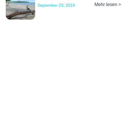
Mehr lesen >
September 23, 2019
Erkunden
Kontakt
Social Media
Partner werden
info@backpackertrail.de
Routen des
PR &
Monats
Werbung
Blog
Gefördert
kooperation@backpackertrail.de
Über uns
durch