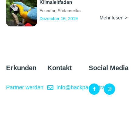
Klimaleitfaden
Ecuador
,
Südamerika
Mehr lesen >
Dezember 16, 2019
Erkunden
Kontakt
Social Media
Partner werden
info@backpackertrail.de
Routen des
PR &
Monats
Werbung
Blog
Gefördert
kooperation@backpackertrail.de