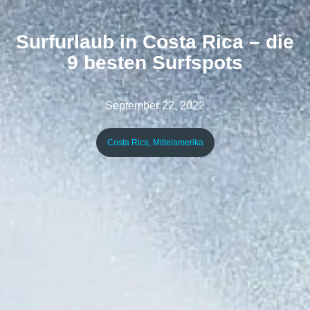
Surfurlaub in Costa Rica – die
9 besten Surfspots
September 22, 2022
Costa Rica
,
Mittelamerika