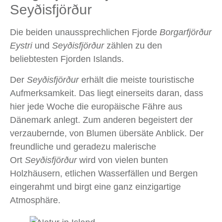
Seyðisfjörður
Die beiden unaussprechlichen Fjorde
Borgarfjör
ð
ur
Eystri
und
Sey
ð
isfjör
ð
ur
zählen zu den
beliebtesten Fjorden Islands.
Der
Sey
ð
isfjör
ð
ur
erhält die meiste touristische
Aufmerksamkeit. Das liegt einerseits daran, dass
hier jede Woche die europäische Fähre aus
Dänemark anlegt. Zum anderen begeistert der
verzaubernde, von Blumen übersäte Anblick. Der
freundliche und geradezu malerische
Ort
Sey
ð
isfjör
ð
ur
wird von vielen bunten
Holzhäusern, etlichen Wasserfällen und Bergen
eingerahmt und birgt eine ganz einzigartige
Atmosphäre.