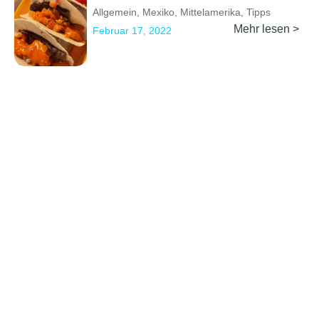
Allgemein
,
Mexiko
,
Mittelamerika
,
Tipps
Mehr lesen >
Februar 17, 2022
Previous
1
2
3
Next
Erkunden
Kontakt
Social Media
Partner werden
info@backpackertrail.de
Routen des
PR &
Monats
Werbung