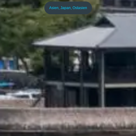
Asien
,
Japan
,
Ostasien