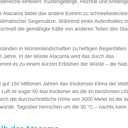
i Bereiche einteilen: Küstengebirge, Hochtal und Andeng
Die Atacama bildet das andere Extrem zu schneebedeckte
r klimatischer Gegensätze. Während eines Aufenthaltes in
 schnell die gemäßigte Kälte von anderen Teilen des Sta
änden in Wüstenlandschaften zu heftigen Regenfällen.
ht Jahre. In der Wüste Atacama wird das durch das
mmt es zu einem kurzen Erblühen der Wüste – die Natur
t gut 150 Millionen Jahren das trockenste Klima der Welt
e Luft ist sogar 50 Mal trockener als die im berühmten US
urch die durchschnittliche Höhe von 3000 Meter ist die 
 würde: Tagsüber herrschen um die 30 °C – nachts kann 