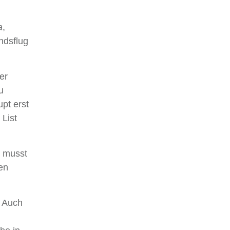
a
,
ndsflug
er
u
pt erst
 List
r musst
en
. Auch