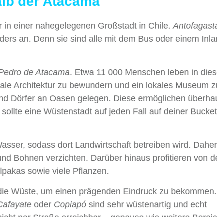
alb der Atacama
in einer nahegelegenen Großstadt in Chile.
Antofagast
ders an. Denn sie sind alle mit dem Bus oder einem Inla
Pedro de Atacama
. Etwa 11 000 Menschen leben in dies
iale Architektur zu bewundern und ein lokales Museum z
und Dörfer an Oasen gelegen. Diese ermöglichen überhau
ollte eine Wüstenstadt auf jeden Fall auf deiner Bucket
sser, sodass dort Landwirtschaft betreiben wird. Dahe
 und Bohnen verzichten. Darüber hinaus profitieren von d
lpakas sowie viele Pflanzen.
ch die Wüste, um einen prägenden Eindruck zu bekommen
Cafayate
oder
Copiapó
sind sehr wüstenartig und echt