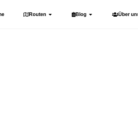
me
Routen
Blog
Über un