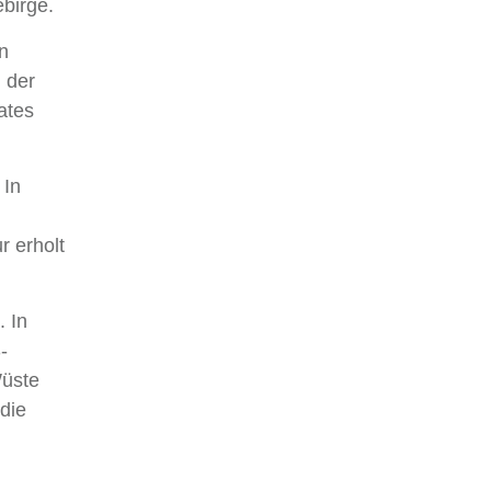
ebirge.
n
 der
ates
 In
 erholt
. In
-
Wüste
die