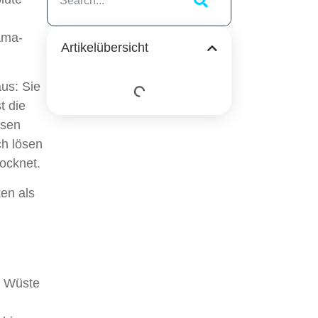
ama-
Artikelübersicht
aus: Sie
t die
ösen
ch lösen
rocknet.
en als
e Wüste