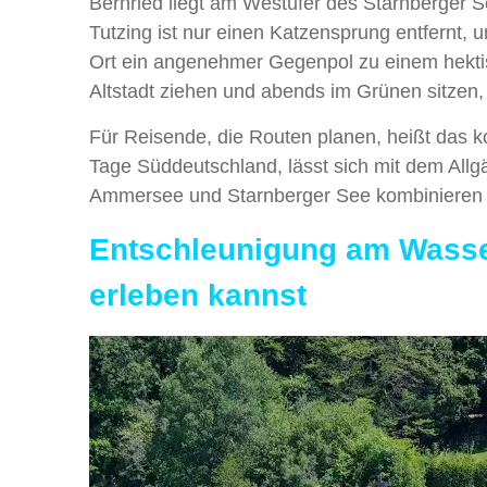
Bernried liegt am Westufer des Starnberger S
Tutzing ist nur einen Katzensprung entfernt, u
Ort ein angenehmer Gegenpol zu einem hektis
Altstadt ziehen und abends im Grünen sitzen, s
Für Reisende, die Routen planen, heißt das kon
Tage Süddeutschland, lässt sich mit dem All
Ammersee und Starnberger See kombinieren un
Entschleunigung am Wasser
erleben kannst