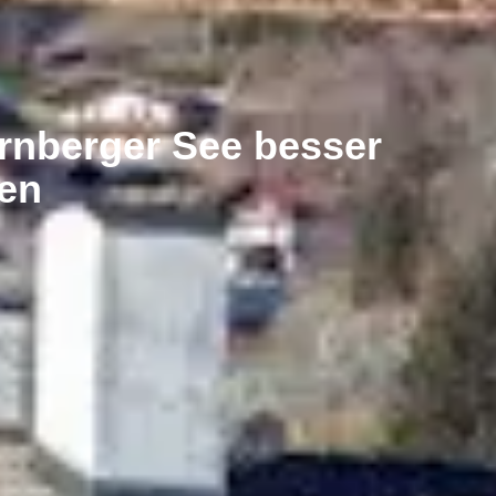
rnberger See besser
hen