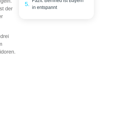
geln.
Fazit: Bernried ist Bayern
in entspannt
st der
er
drei
m
idoren.