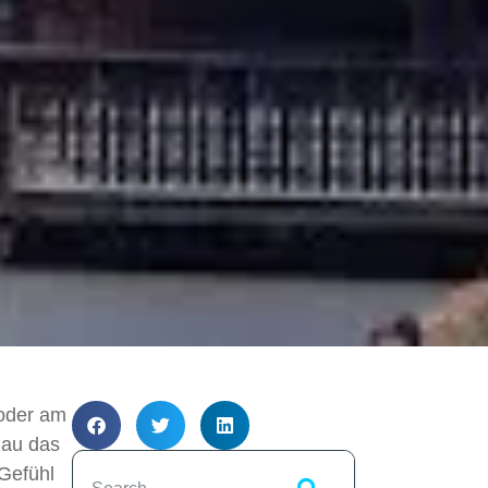
 oder am
nau das
 Gefühl