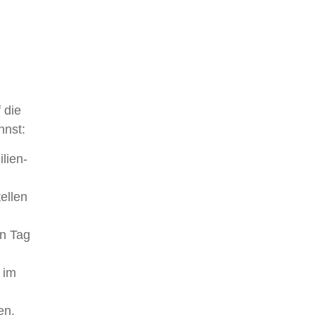
 die
nnst:
lien-
ellen
en Tag
 im
en.