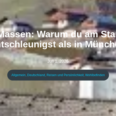
 Massen: Warum du am Sta
tschleunigst als in Münc
Juli 1, 2026
Allgemein
,
Deutschland
,
Reisen und Persönlichkeit
,
Wohlbefinden