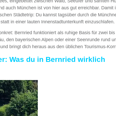
ees, eingebettet zwischen Wald, Seeufer und sanften Hü
nd auch München ist von hier aus gut erreichbar. Damit i
chen Städtetrip: Du kannst tagsüber durch die Münchn
tatt in einer lauten Innenstadtunterkunft einzuschlafen.
kret: Bernried funktioniert als ruhige Basis für zwei bis 
gäu, den bayerischen Alpen oder einer Seenrunde rund u
d bringt dich heraus aus den üblichen Tourismus-Korr
: Was du in Bernried wirklich