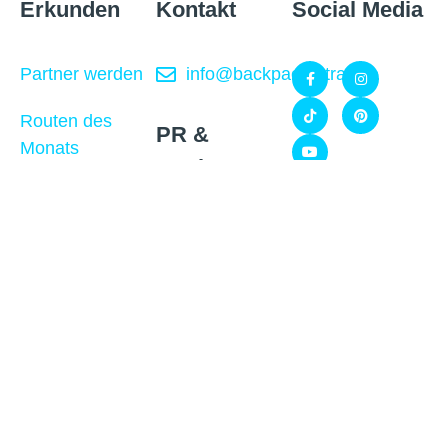
Erkunden
Kontakt
Social Media
Partner werden
info@backpackertrail.de
Routen des
PR &
Monats
Werbung
Blog
Gefördert
kooperation@backpackertrail.de
Über uns
durch