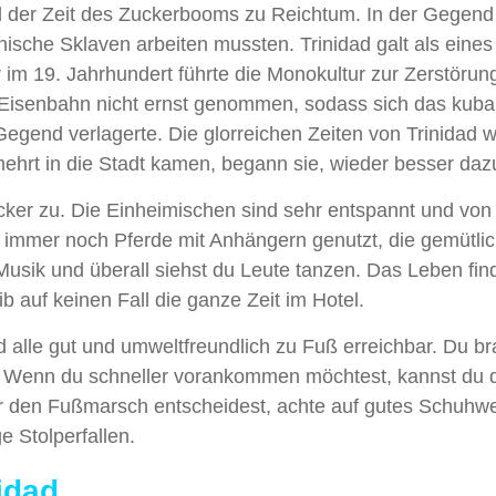
d der Zeit des Zuckerbooms zu Reichtum. In der Gegend
nische Sklaven arbeiten mussten. Trinidad galt als eines
im 19. Jahrhundert führte die Monokultur zur Zerstörun
 Eisenbahn nicht ernst genommen, sodass sich das kub
egend verlagerte. Die glorreichen Zeiten von Trinidad 
mehrt in die Stadt kamen, begann sie, wieder besser daz
ocker zu. Die Einheimischen sind sehr entspannt und von
en immer noch Pferde mit Anhängern genutzt, die gemütli
Musik und überall siehst du Leute tanzen. Das Leben find
eib auf keinen Fall die ganze Zeit im Hotel.
d alle gut und umweltfreundlich zu Fuß erreichbar. Du b
el. Wenn du schneller vorankommen möchtest, kannst du 
für den Fußmarsch entscheidest, achte auf gutes Schuhw
e Stolperfallen.
nidad