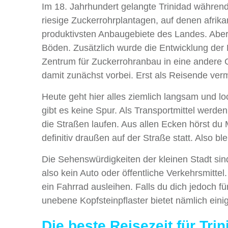
Im 18. Jahrhundert gelangte Trinidad währen
riesige Zuckerrohrplantagen, auf denen afrika
produktivsten Anbaugebiete des Landes. Aber 
Böden. Zusätzlich wurde die Entwicklung der
Zentrum für Zuckerrohranbau in eine andere G
damit zunächst vorbei. Erst als Reisende ver
Heute geht hier alles ziemlich langsam und l
gibt es keine Spur. Als Transportmittel werd
die Straßen laufen. Aus allen Ecken hörst du 
definitiv draußen auf der Straße statt. Also bl
Die Sehenswürdigkeiten der kleinen Stadt sin
also kein Auto oder öffentliche Verkehrsmitt
ein Fahrrad ausleihen. Falls du dich jedoch 
unebene Kopfsteinpflaster bietet nämlich einig
Die beste Reisezeit für Tri