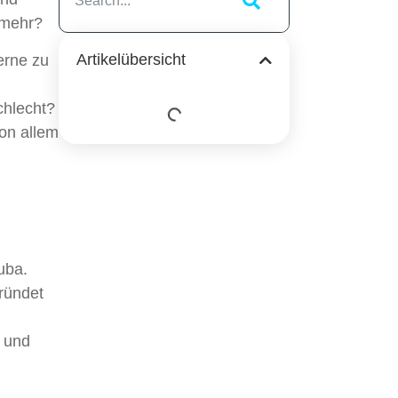
 mehr?
Artikelübersicht
erne zu
chlecht?
von allem
uba.
ründet
r und