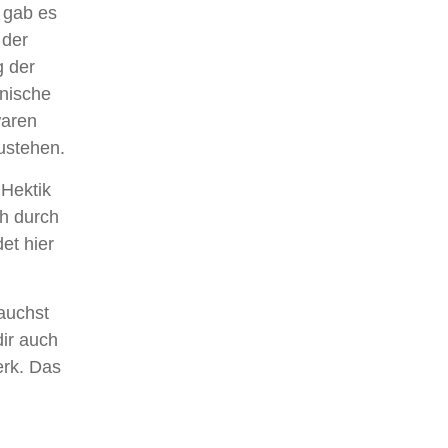
 gab es
 der
g der
anische
waren
ustehen.
 Hektik
ch durch
et hier
rauchst
dir auch
erk. Das