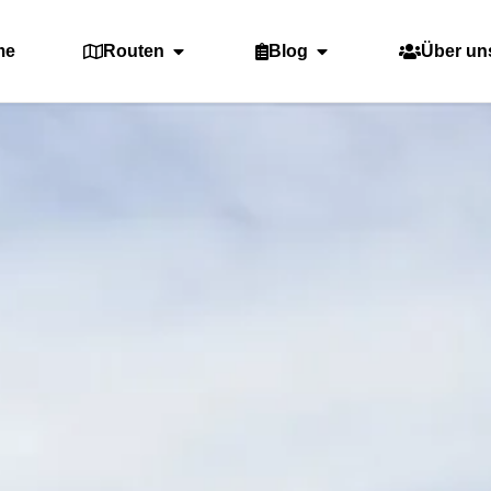
me
Routen
Blog
Über un