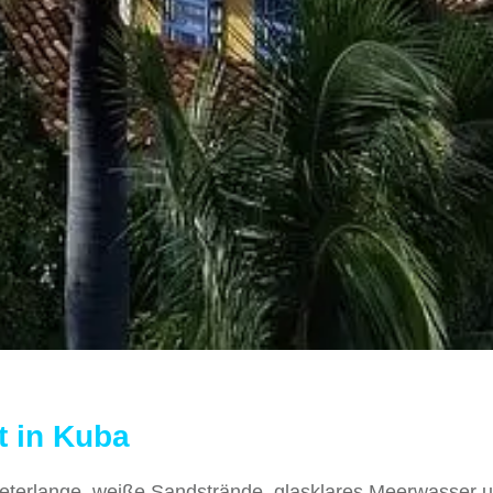
t in Kuba
eterlange, weiße Sandstrände, glasklares Meerwasser 