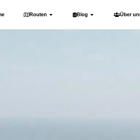
me
Routen
Blog
Über un