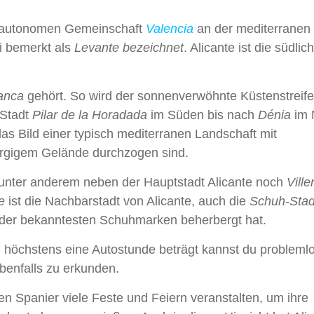
 autonomen Gemeinschaft
Valencia
an der mediterranen
i bemerkt als
Levante bezeichnet
. Alicante ist die südlic
anca
gehört. So wird der sonnenverwöhnte Küstenstreif
 Stadt
Pilar de la Horadada
im Süden bis nach
Dénia
im 
das Bild einer typisch mediterranen Landschaft mit
ergigem Gelände durchzogen sind.
 unter anderem neben der Hauptstadt Alicante noch
Ville
re
ist die Nachbarstadt von Alicante, auch die
Schuh‑Stad
n der bekanntesten Schuhmarken beherbergt hat.
n höchstens eine Autostunde beträgt kannst du probleml
benfalls zu erkunden.
en Spanier viele Feste und Feiern veranstalten, um ihre