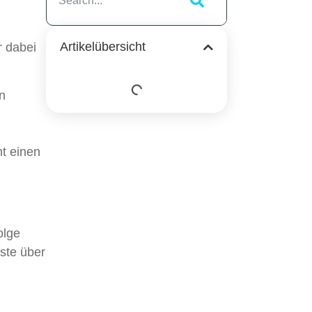
n
Artikelübersicht
r dabei
n
ht einen
olge
gste über