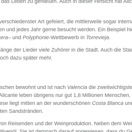
das Leben zu genießen. Auch in dieser Hinsicht hat Ali
rschiedenster Art gefeiert, die mittlerweile sogar intern
n und jedes Jahr gerne besucht werden. Ein Beispiel hie
era
– und
Polyphonie
‑Wettbewerb in
Torrevieja
.
nge der Lieder viele Zuhörer in die Stadt. Auch die Sta
 doch dazu später mehr.
schen bewohnt und ist nach
Valencia
die zweitwichtigst
licante leben übrigens nur gut 1,8 Millionen Menschen,
Diese liegt mitten an der wunderschönen
Costa Blanca
und
ften Sandstränden.
h von Reisenden und der Weinproduktion. Neben dem Wei
Olivenöl. Sie ist demnach darauf angewiesen, dass du 