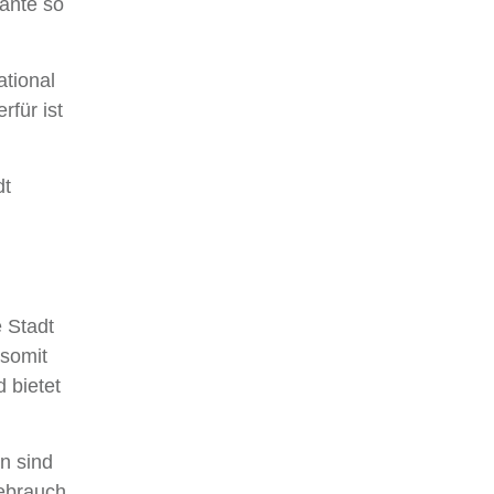
cante so
ational
rfür ist
dt
e Stadt
 somit
 bietet
n sind
Gebrauch