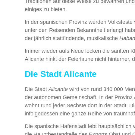
Traditionen auf diese Weise zu bewahren und 
einiges zu bieten.
In der spanischen Provinz werden Volksfeste ve
unter den Reisenden Bekanntheit erlangt habe
der jährlich stattfindende, musikalische
Haban
Immer wieder aufs Neue locken die sanften Klä
Alicante hinkt der Feierlaune nicht hinterher,
Die Stadt Alicante
Die Stadt
Alicante
wird von rund 340 000 Men
der autonomen Gemeinschaft. In der Provinz A
wohnt rund jeder Sechste dort in der Stadt. 
infolgedessen eine ganze Reihe von traumha
Die spanische Hafenstadt lebt hauptsächlic
die Hauptbestandteile des Exports Obst und 