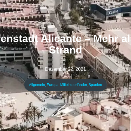
enstadt Alicante – Mehr 
Strand
Dezember 22, 2021
Allgemein
,
Europa
,
Mittelmeerländer
,
Spanien