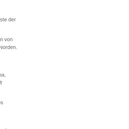
hste der
en von
Norden.
na
,
t
os