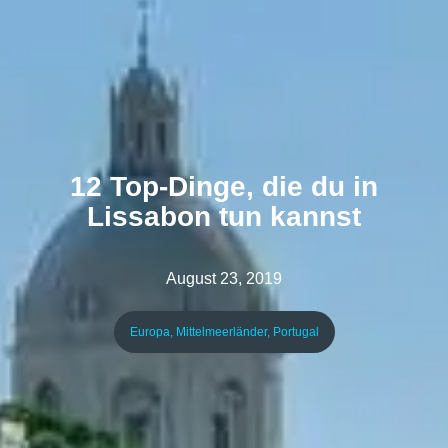
12 Top-Dinge, die du in
Lissabon tun kannst
August 23, 2019
Europa
,
Mittelmeerländer
,
Portugal