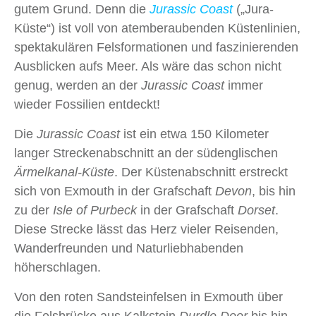
gutem Grund. Denn die
Jurassic Coast
(„Jura-
Küste“) ist voll von atemberaubenden Küstenlinien,
spektakulären Felsformationen und faszinierenden
Ausblicken aufs Meer. Als wäre das schon nicht
genug, werden an der
Jurassic Coast
immer
wieder Fossilien entdeckt!
Die
Jurassic Coast
ist ein etwa 150 Kilometer
langer Streckenabschnitt an der südenglischen
Ärmelkanal-Küste
. Der Küstenabschnitt erstreckt
sich von Exmouth in der Grafschaft
Devon
, bis hin
zu der
Isle of Purbeck
in der Grafschaft
Dorset
.
Diese Strecke lässt das Herz vieler Reisenden,
Wanderfreunden und Naturliebhabenden
höherschlagen.
Von den roten Sandsteinfelsen in Exmouth über
die Felsbrücke aus Kalkstein
Durdle Door
bis hin