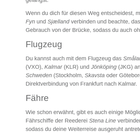
gelangst.
Wenn du dich für diesen Weg entscheidest, 
Fyn
und
Sjælland
verbinden und beachte, da
Gebrauch von der Brücke, sodass du auch o
Flugzeug
Du kannst auch mit dem Flugzeug das
Småla
(VXO),
Kalmar
(KLR) und
Jönköping
(JKG) anf
Schweden
(Stockholm,
Skavsta
oder Götebor
Direktverbindung von Frankfurt nach Kalmar.
Fähre
Wie schon erwähnt, gibt es auch einige Mögli
Fährschiffe der Reederei
Stena Line
verbinde
sodass du deine Weiterreise ausgeruht antret