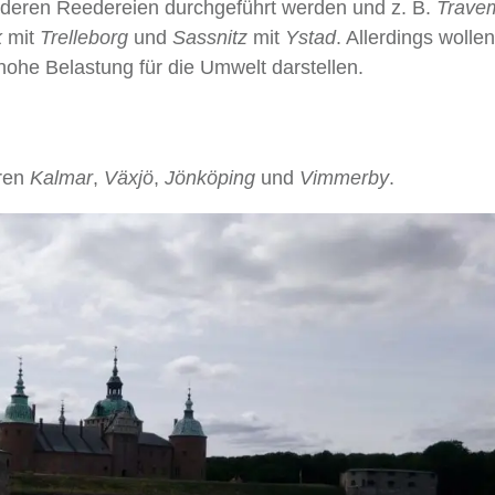
nderen Reedereien durchgeführt werden und z. B.
Trave
k
mit
Trelleborg
und
Sassnitz
mit
Ystad
. Allerdings wollen
hohe Belastung für die Umwelt darstellen.
ren
Kalmar
,
Växjö
,
Jönköping
und
Vimmerby
.