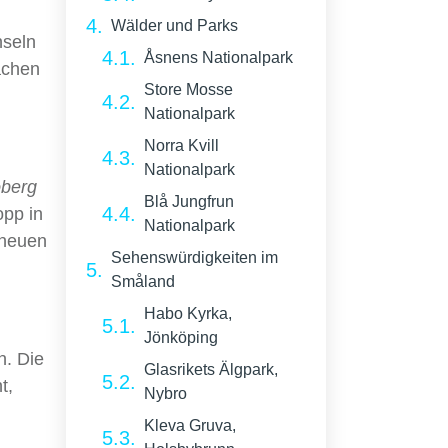
Wälder und Parks
nseln
Åsnens Nationalpark
achen
Store Mosse
Nationalpark
Norra Kvill
Nationalpark
oberg
Blå Jungfrun
opp in
Nationalpark
 neuen
Sehenswürdigkeiten im
Småland
Habo Kyrka,
Jönköping
n. Die
Glasrikets Älgpark,
t,
Nybro
Kleva Gruva,