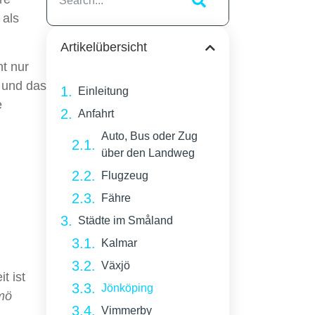
 als
Artikelübersicht
ht nur
 und das
Einleitung
e
Anfahrt
Auto, Bus oder Zug
über den Landweg
Flugzeug
Fähre
Städte im Småland
Kalmar
Växjö
t ist
Jönköping
mö
Vimmerby