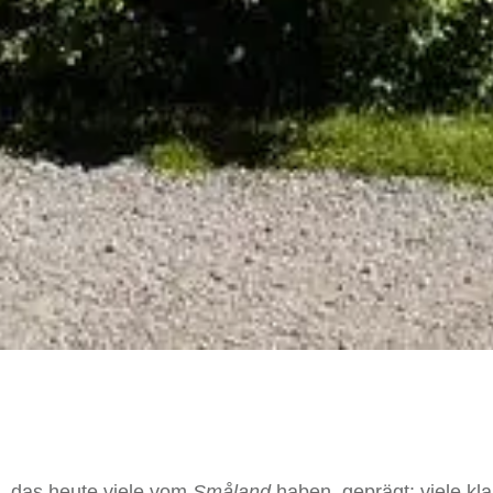
, das heute viele vom
Småland
haben, geprägt: viele kla