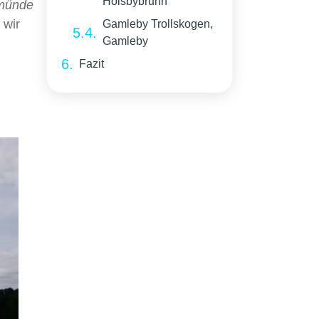
Holsbybrunn
münde
 wir
Gamleby Trollskogen,
Gamleby
Fazit