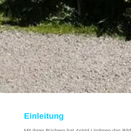
Einleitung
Mit ihren Büchern hat
Astrid Lindgren
das Bild