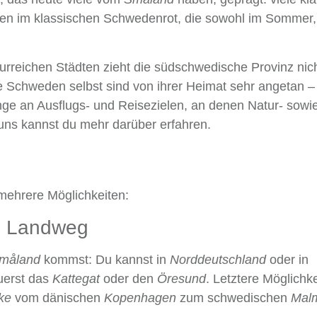
ten im klassischen Schwedenrot, die sowohl im Sommer,
lturreichen Städten zieht die südschwedische Provinz nic
 Schweden selbst sind von ihrer Heimat sehr angetan –
ge an Ausflugs- und Reisezielen, an denen Natur- sowi
uns kannst du mehr darüber erfahren.
mehrere Möglichkeiten:
n Landweg
måland
kommst: Du kannst in
Norddeutschland
oder in
uerst das
Kattegat
oder den
Öresund
. Letztere Möglichkei
ke
vom dänischen
Kopenhagen
zum schwedischen
Mal