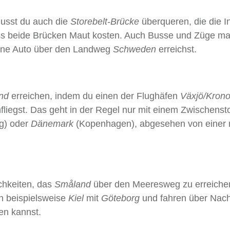
musst du auch die
Storebelt‑Brücke
überqueren, die die I
ss beide Brücken Maut kosten. Auch Busse und Züge m
hne Auto über den Landweg
Schweden
erreichst.
nd
erreichen, indem du einen der Flughäfen
Växjö/Kron
liegst. Das geht in der Regel nur mit einem Zwischenst
g) oder
Dänemark
(Kopenhagen), abgesehen von einer
chkeiten, das
Småland
über den Meeresweg zu erreiche
n beispielsweise
Kiel
mit
Göteborg
und fahren über Nach
en kannst.