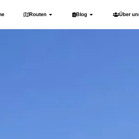
me
Routen
Blog
Über un