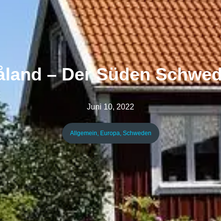
land – Der Süden Schwe
Juni 10, 2022
Allgemein
,
Europa
,
Schweden