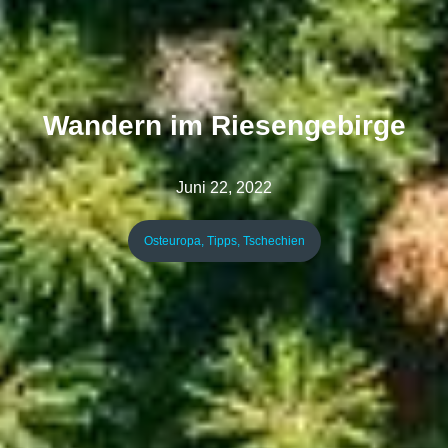
Wandern im Riesengebirge
Juni 22, 2022
Osteuropa
,
Tipps
,
Tschechien