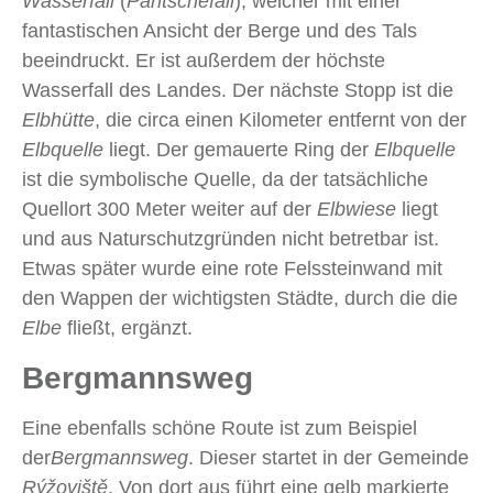
Wasserfall
(
Pantschefall
), welcher mit einer
fantastischen Ansicht der Berge und des Tals
beeindruckt. Er ist außerdem der höchste
Wasserfall des Landes. Der nächste Stopp ist die
Elbhütte
, die circa einen Kilometer entfernt von der
Elbquelle
liegt. Der gemauerte Ring der
Elbquelle
ist die symbolische Quelle, da der tatsächliche
Quellort 300 Meter weiter auf der
Elbwiese
liegt
und aus Naturschutzgründen nicht betretbar ist.
Etwas später wurde eine rote Felssteinwand mit
den Wappen der wichtigsten Städte, durch die die
Elbe
fließt, ergänzt.
Bergmannsweg
Eine ebenfalls schöne Route ist zum Beispiel
der
Bergmannsweg
. Dieser startet in der Gemeinde
Rýžoviště
. Von dort aus führt eine gelb markierte