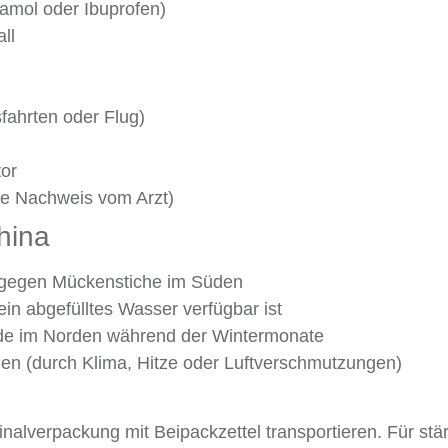
tamol oder Ibuprofen)
ll
sfahrten oder Flug)
or
ve Nachweis vom Arzt)
hina
 gegen Mückenstiche im Süden
ein abgefülltes Wasser verfügbar ist
de im Norden während der Wintermonate
nen (durch Klima, Hitze oder Luftverschmutzungen)
nalverpackung mit Beipackzettel transportieren. Für stä