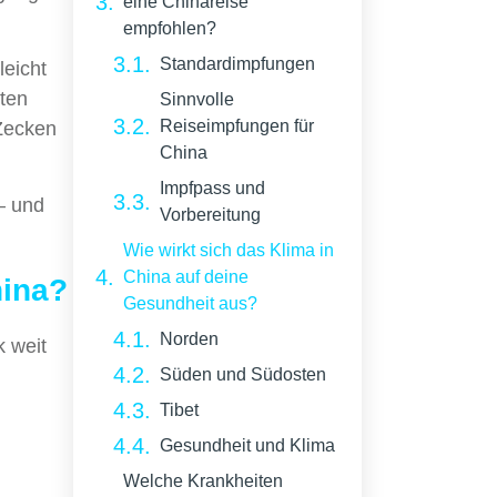
eine Chinareise
empfohlen?
Standardimpfungen
leicht
ten
Sinnvolle
Reiseimpfungen für
Zecken
China
Impfpass und
 – und
Vorbereitung
Wie wirkt sich das Klima in
China auf deine
hina?
Gesundheit aus?
Norden
k weit
Süden und Südosten
Tibet
Gesundheit und Klima
Welche Krankheiten