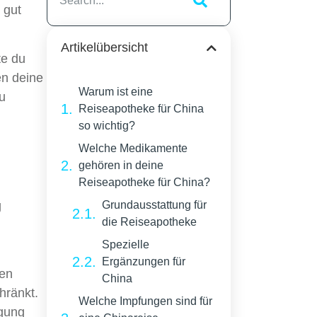
 gut
Artikelübersicht
te du
en deine
Warum ist eine
u
Reiseapotheke für China
so wichtig?
Welche Medikamente
gehören in deine
Reiseapotheke für China?
u
g
Grundausstattung für
die Reiseapotheke
Spezielle
Ergänzungen für
hen
China
hränkt.
Welche Impfungen sind für
rgung