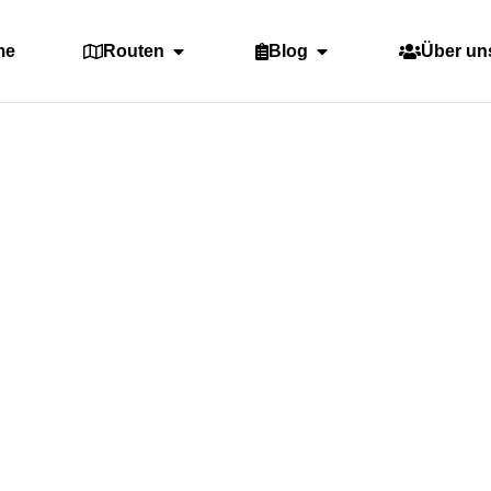
me
Routen
Blog
Über un