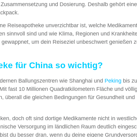
 in Zusammensetzung und Dosierung. Deshalb gehört eine
ackpack.
gene Reiseapotheke unverzichtbar ist, welche Medikamen
en sinnvoll sind und wie Klima, Regionen und Krankheit
ns gewappnet, um dein Reiseziel unbeschwert genießen z
ke für China so wichtig?
modernen Ballungszentren wie Shanghai und
Peking
bis z
it fast 10 Millionen Quadratkilometern Fläche und völli
h, überall die gleichen Bedingungen für Gesundheit und
ken, doch oft sind dortige Medikamente nicht in westlic
inische Versorgung im ländlichen Raum deutlich eingesc
e bist du besser dran, wenn du deine eigene Grundverso