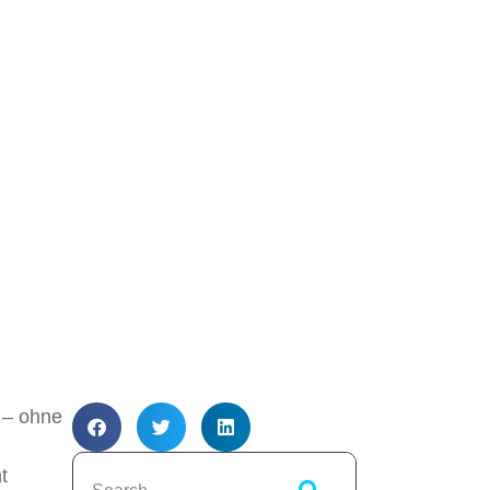
t – ohne
t