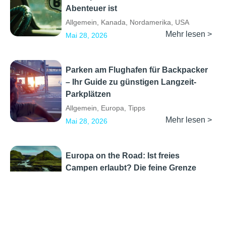
Abenteuer ist
Allgemein
,
Kanada
,
Nordamerika
,
USA
Mehr lesen >
Mai 28, 2026
Parken am Flughafen für Backpacker
– Ihr Guide zu günstigen Langzeit-
Parkplätzen
Allgemein
,
Europa
,
Tipps
Mehr lesen >
Mai 28, 2026
Europa on the Road: Ist freies
Campen erlaubt? Die feine Grenze
zwischen Freiheit und Verbot
Allgemein
,
Camping
,
Europa
,
Tipps
Mehr lesen >
Mai 26, 2026