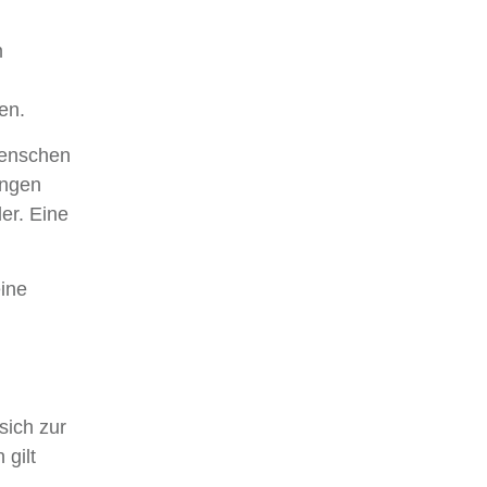
m
ten.
Menschen
ungen
er. Eine
eine
sich zur
 gilt