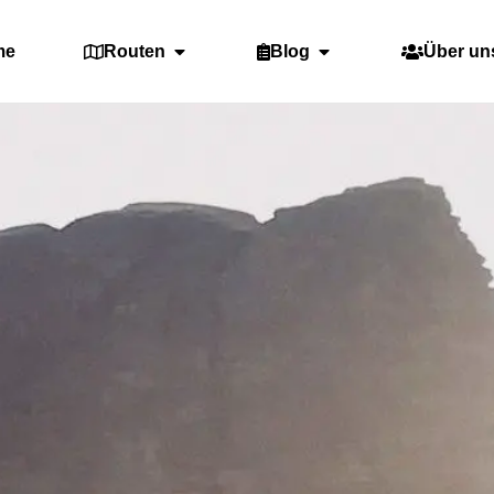
me
Routen
Blog
Über un