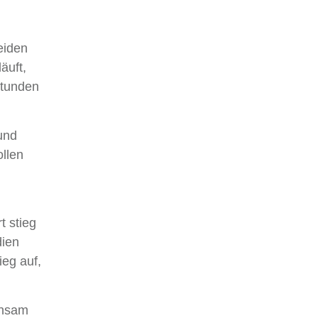
eiden
äuft,
Stunden
und
llen
t stieg
dien
ieg auf,
chsam