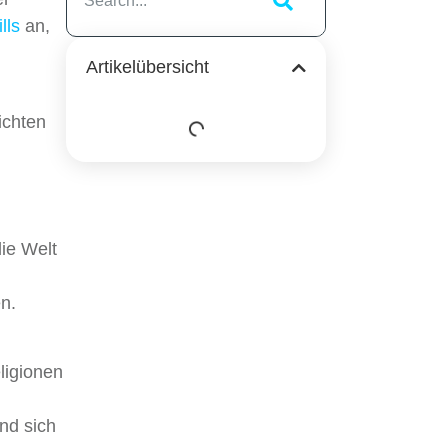
lls
an,
Artikelübersicht
ichten
ie Welt
n.
ligionen
nd sich