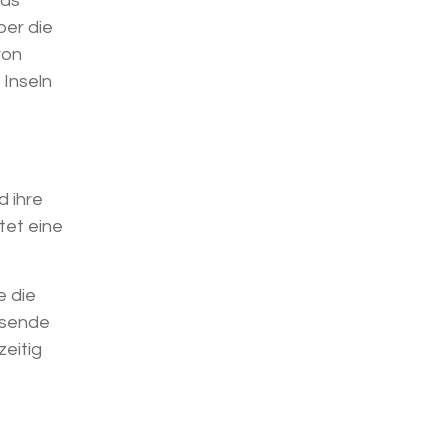
das
ber die
von
Inseln
d ihre
tet eine
e die
isende
zeitig