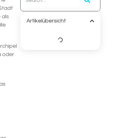
 Stadt
 als
Artikelübersicht
lle
rchipel
a oder
was