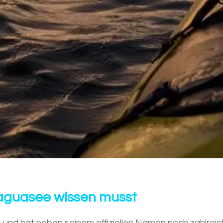
raguasee wissen musst
 und hat neben seinem offiziellen Namen noch zahlrei