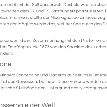
se nicht mit der Süßwasserwelt. Deshalb wirst du über
wischen dem 17. und 19. Jahrhundert patrouillierten. 
szentrum war, stellte der Nicaraguasee ein bevorzugt
sten dar. Möglich wurde dies, weil der See durch den S
t.
 erkunden, die im Zusammenhang mit den Piraten erric
ten Empfängnis, die 1673 von den Spaniern dazu erba
indern.
kane
e finden: Concepción und Maderas auf der Insel Omet
Teil des Gewässers befindet. Diese Vulkane werden als
matische Steilhänge den Hintergrund des Nicaraguase
asserhaie der Welt