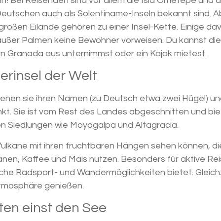
! Bei Reisenden sind vor allem die Isla Ometepe und 
 Deutschen auch als Solentiname-Inseln bekannt sind. A
großen Eilande gehören zu einer Insel-Kette. Einige da
ßer Palmen keine Bewohner vorweisen. Du kannst die 
on Granada aus unternimmst oder ein Kajak mietest.
erinsel der Welt
enen sie ihren Namen (zu Deutsch etwa zwei Hügel) un
kt. Sie ist vom Rest des Landes abgeschnitten und bie
en Siedlungen wie Moyogalpa und Altagracia.
n Vulkane mit ihren fruchtbaren Hängen sehen können, di
nen, Kaffee und Mais nutzen. Besonders für aktive Re
eiche Radsport- und Wandermöglichkeiten bietet. Gleich
atmosphäre genießen.
rten einst den See