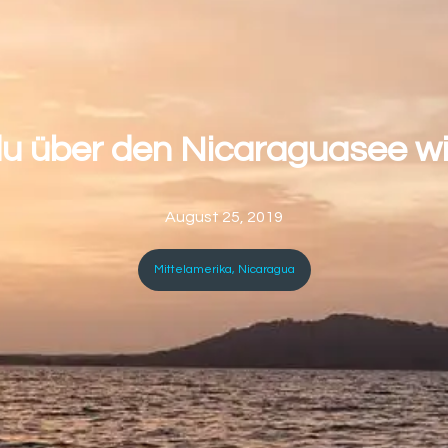
 du über den Nicaraguasee w
August 25, 2019
Mittelamerika
,
Nicaragua