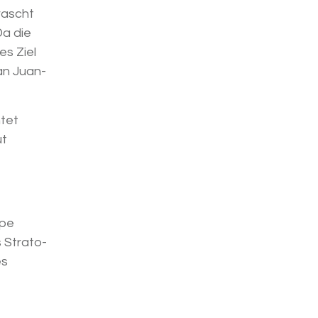
rascht
Da die
es Ziel
an Juan-
htet
ut
epe
 Strato-
es