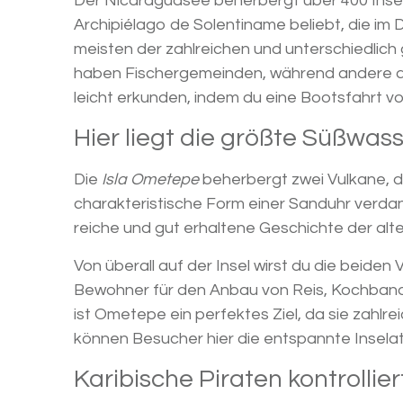
Der Nicaraguasee beherbergt über 400 Inseln
Archipiélago de Solentiname beliebt, die im
meisten der zahlreichen und unterschiedlich 
haben Fischergemeinden, während andere au
leicht erkunden, indem du eine Bootsfahrt v
Hier liegt die größte Süßwass
Die
Isla Ometepe
beherbergt zwei Vulkane, d
charakteristische Form einer Sanduhr verdan
reiche und gut erhaltene Geschichte der alt
Von überall auf der Insel wirst du die beide
Bewohner für den Anbau von Reis, Kochbana
ist Ometepe ein perfektes Ziel, da sie zahlr
können Besucher hier die entspannte Insel
Karibische Piraten kontrollie