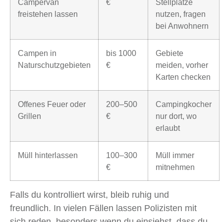
Campervan
€
Stellplätze
freistehen lassen
nutzen, fragen
bei Anwohnern
Campen in
bis 1000
Gebiete
Naturschutzgebieten
€
meiden, vorher
Karten checken
Offenes Feuer oder
200–500
Campingkocher
Grillen
€
nur dort, wo
erlaubt
Müll hinterlassen
100–300
Müll immer
€
mitnehmen
Falls du kontrolliert wirst, bleib ruhig und
freundlich. In vielen Fällen lassen Polizisten mit
sich reden, besonders wenn du einsiehst, dass du