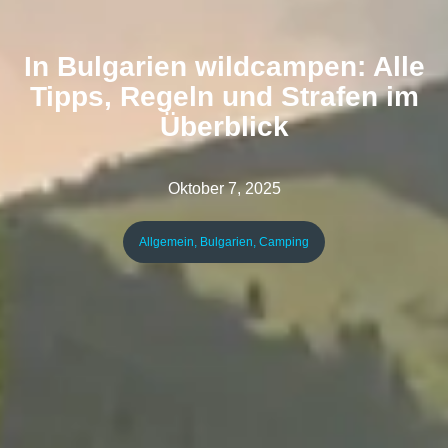
In Bulgarien wildcampen: Alle
Tipps, Regeln und Strafen im
Überblick
Oktober 7, 2025
Allgemein
,
Bulgarien
,
Camping