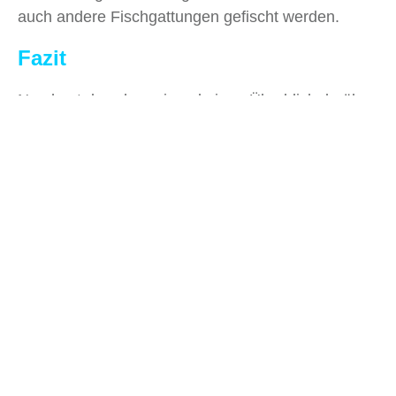
auch andere Fischgattungen gefischt werden.
Fazit
Nun hast du schon einmal einen Überblick darüber
bekommen, was du bei deiner Reise durch die
Trossachs
alles erleben solltest. Jetzt steht deinem
Trip so gut wie nichts mehr im Wege.
Also worauf wartest du noch? Bei deiner Reise
durch Schottland darf ein Abstecher in die
Trossachs definitiv nicht fehlen!
Lust auf mehr? Check jetzt unsere Schottland ab.