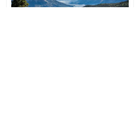
Gipfel im Rucksack: Warum ein bayerischer
Anhänger die schönste Erinnerung an deine
Bergtour ist
Juli 20, 2026