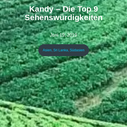
Kandy – Die Top 9
Sehenswürdigkeiten
Juni 19, 2019
Asien
,
Sri Lanka
,
Südasien