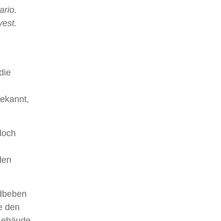
rio.
est.
die
bekannt,
doch
n
den
rdbeben
e den
Gebäude