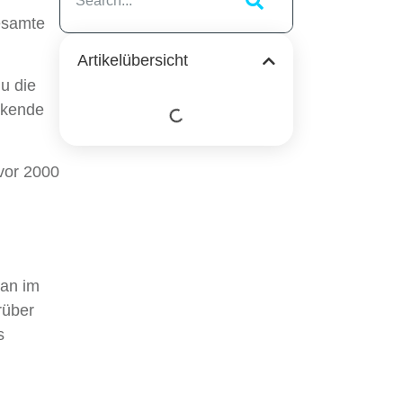
esamte
Artikelübersicht
u die
ckende
 vor 2000
man im
rüber
s