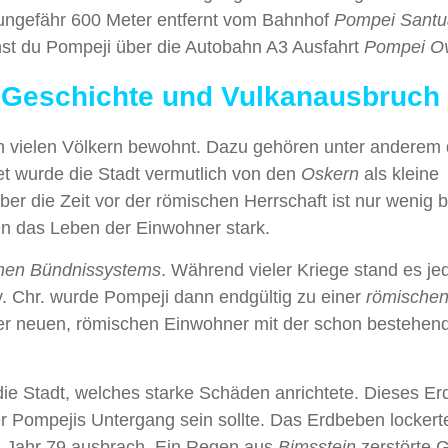
ungefähr 600 Meter entfernt vom Bahnhof
Pompei Santua
hst du Pompeji über die Autobahn A3 Ausfahrt
Pompei Ov
– Geschichte und Vulkanausbruch
on vielen Völkern bewohnt. Dazu gehören unter anderem 
t wurde die Stadt vermutlich von den
Oskern
als kleine
ber die Zeit vor der römischen Herrschaft ist nur wenig 
en das Leben der Einwohner stark.
hen Bündnissystems
. Während vieler Kriege stand es je
. Chr. wurde Pompeji dann endgültig zu einer
römische
 der neuen, römischen Einwohner mit der schon bestehen
 die Stadt, welches starke Schäden anrichtete. Dieses E
er Pompejis Untergang sein sollte. Das Erdbeben lockert
im Jahr 79 ausbrach. Ein Regen aus
Bimsstein
zerstörte 