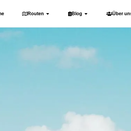
me
Routen
Blog
Über un