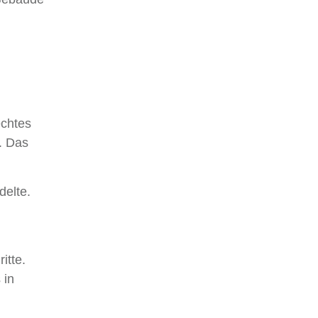
echtes
. Das
delte.
itte.
 in