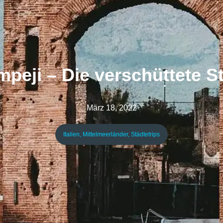
peji – Die verschüttete S
März 18, 2022
Italien
,
Mittelmeerländer
,
Städtetrips