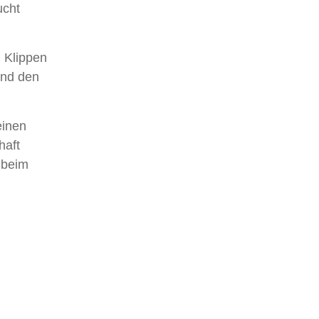
ucht
 Klippen
und den
einen
haft
 beim