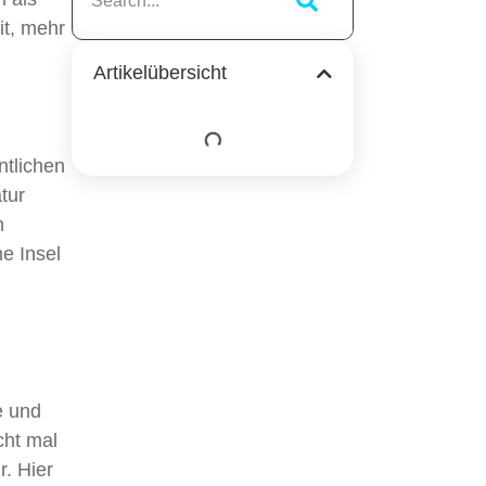
it, mehr
Artikelübersicht
ntlichen
tur
n
e Insel
e und
cht mal
r. Hier