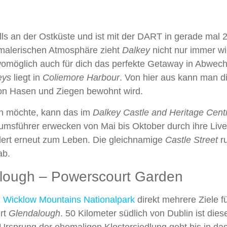
falls an der Ostküste und ist mit der DART in gerade mal 
 malerischen Atmosphäre zieht
Dalkey
nicht nur immer w
 womöglich auch für dich das perfekte Getaway in Abwec
eys
liegt in
Coliemore Harbour
. Von hier aus kann man di
von Hasen und Ziegen bewohnt wird.
en möchte, kann das im
Dalkey Castle and Heritage Cent
msführer erwecken von Mai bis Oktober durch ihre Live
ert erneut zum Leben. Die gleichnamige
Castle Street
r
ab.
lough – Powerscourt Garden
m
Wicklow Mountains Nationalpark
direkt mehrere Ziele f
Ort
Glendalough
. 50 Kilometer südlich von Dublin ist dies