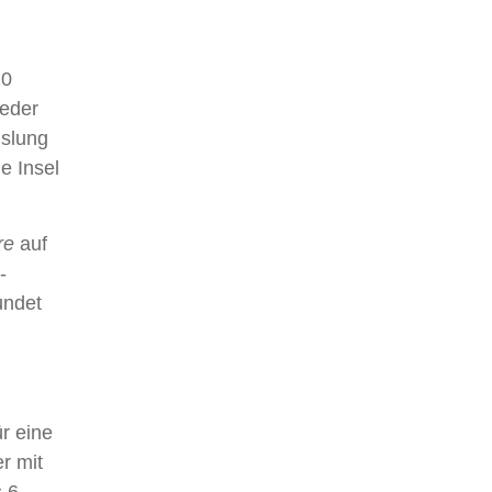
20
ieder
hslung
e Insel
re
auf
-
undet
ür eine
er mit