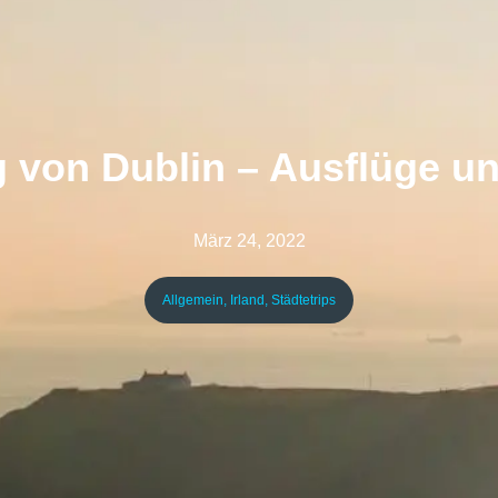
von Dublin – Ausflüge u
März 24, 2022
Allgemein
,
Irland
,
Städtetrips