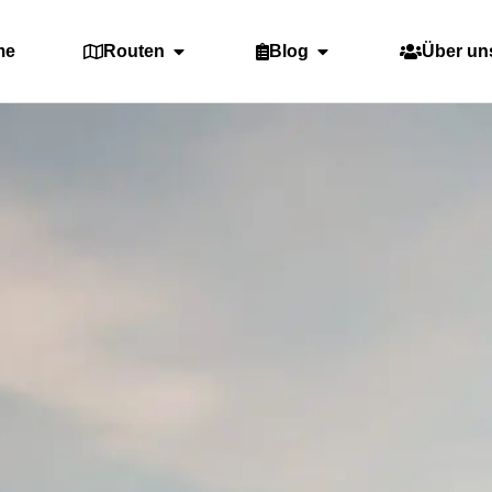
me
Routen
Blog
Über un