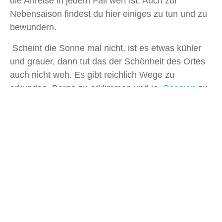
die Anreise in jedem Fall wert ist. Auch zur
Nebensaison findest du hier einiges zu tun und zu
bewundern.
Scheint die Sonne mal nicht, ist es etwas kühler
und grauer, dann tut das der Schönheit des Ortes
auch nicht weh. Es gibt reichlich Wege zu
erkunden, Berge zu erklimmen und ja,
Spanien
zu
erleben. Im kleinen, künstlerischen und natürlichen
Stile.
Artikelübersicht