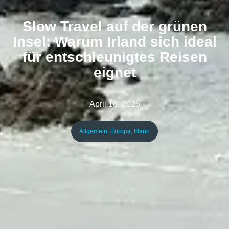
Slow Travel auf der grünen
Insel: Warum Irland sich ideal
für entschleunigtes Reisen
eignet
April 16, 2025
Allgemein
,
Europa
,
Irland