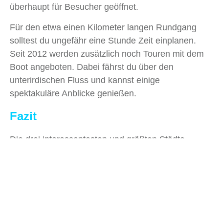
überhaupt für Besucher geöffnet.
Für den etwa einen Kilometer langen Rundgang
solltest du ungefähr eine Stunde Zeit einplanen.
Seit 2012 werden zusätzlich noch Touren mit dem
Boot angeboten. Dabei fährst du über den
unterirdischen Fluss und kannst einige
spektakuläre Anblicke genießen.
Fazit
Die drei interessantesten und größten Städte
Georgiens sind die Hauptstadt Tiflis sowie Batumi
und Kutaissi. Jede von ihnen hat ihre eigenen
Vorzüge, wegen denen du sie unbedingt mal
besuchen solltest. Dank der kulturellen Vielfalt und
Geschichte des Landes gibt es da genug Auswahl.
Wir sind uns sicher, dass du die Zeit in Georgien