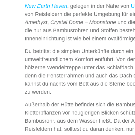
New Earth Haven
, gelegen in der Nähe von
U
von Reisfeldern die perfekte Umgebung für e
Amethyst
,
Crystal Dome – Moonstone
und di
die nur aus Bambusrohren und Stoffen bestehen
Inneneinrichtung ist wie bei einem ovalförmi
Du betrittst die simplen Unterkünfte durch ei
umweltfreundlichem Komfort entführt. Von der
hölzerne Wendeltreppe unter das Schlafdach. D
denn die Fensterrahmen und auch das Dach der
kannst du nachts vom Bett aus die Sterne be
zu werden.
Außerhalb der Hütte befindet sich die Bambu
Kletterpflanzen vor neugierigen Blicken schüt
Bambusrohr, aus dem Wasser fließt. Da der 
Reisfeldern hat, solltest du daran denken, n