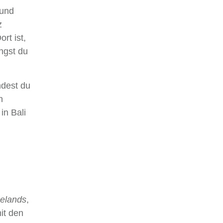
 und
z
rt ist,
ngst du
ndest du
n
in Bali
elands
,
it den