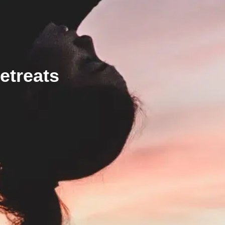
etreats