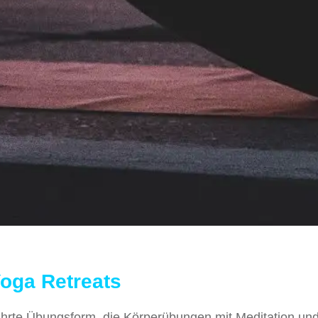
oga Retreats
ährte Übungsform, die Körperübungen mit Meditation un