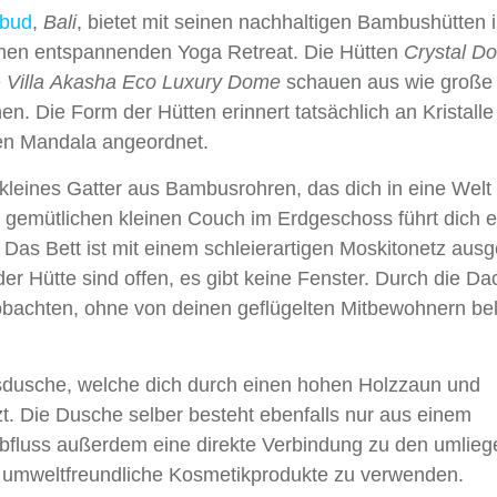
bud
,
Bali
, bietet mit seinen nachhaltigen Bambushütten 
inen entspannenden Yoga Retreat. Die Hütten
Crystal D
e
Villa Akasha Eco Luxury Dome
schauen aus wie große 
. Die Form der Hütten erinnert tatsächlich an Kristalle
gen Mandala angeordnet.
n kleines Gatter aus Bambusrohren, das dich in eine Welt
 gemütlichen kleinen Couch im Erdgeschoss führt dich e
as Bett ist mit einem schleierartigen Moskitonetz ausge
 Hütte sind offen, es gibt keine Fenster. Durch die Da
obachten, ohne von deinen geflügelten Mitbewohnern bel
sdusche, welche dich durch einen hohen Holzzaun und
zt. Die Dusche selber besteht ebenfalls nur aus einem
Abfluss außerdem eine direkte Verbindung zu den umlie
ur umweltfreundliche Kosmetikprodukte zu verwenden.