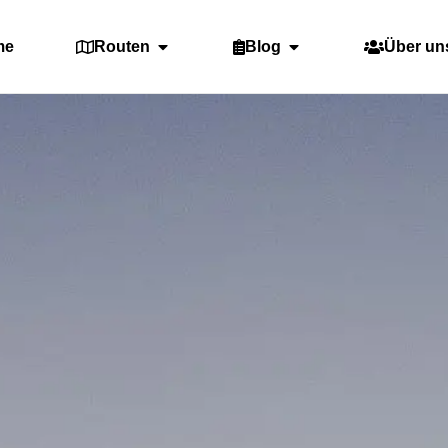
me
Routen
Blog
Über un