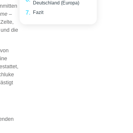
Deutschland (Europa)
inmitten
Fazit
ome –
Zelte,
 und die
 von
ine
stattet,
chluke
ästigt
genden