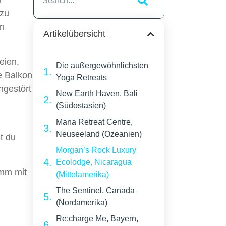
 zu
en
Artikelübersicht
eien,
Die außergewöhnlichsten
e Balkon
Yoga Retreats
ngestört
New Earth Haven, Bali
(Südostasien)
Mana Retreat Centre,
Neuseeland (Ozeanien)
t du
Morgan’s Rock Luxury
Ecolodge, Nicaragua
omm mit
(Mittelamerika)
The Sentinel, Canada
(Nordamerika)
Re:charge Me, Bayern,