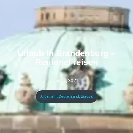
Urlaub in Brandenburg –
Regional reisen
Juli 7, 2021
Allgemein
,
Deutschland
,
Europa