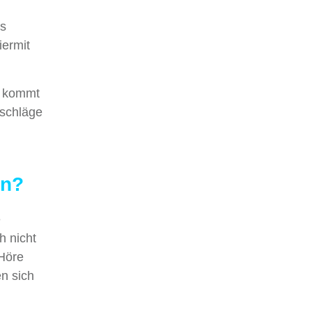
es
iermit
er kommt
tschläge
en?
e
h nicht
 Höre
n sich