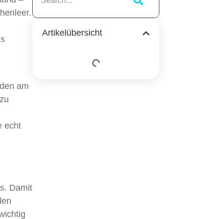
henleer.
Artikelübersicht
es
äden am
 zu
e echt
ts. Damit
den
wichtig