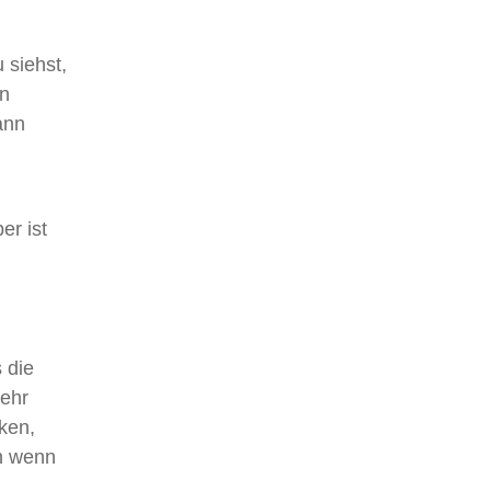
 siehst,
en
ann
er ist
 die
mehr
ken,
ch wenn